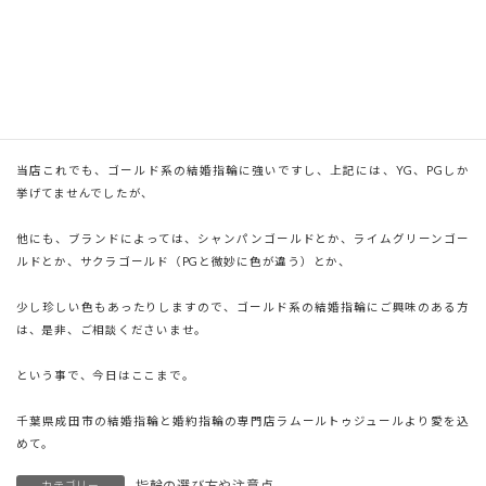
私は、何か理由があって、ゴールド系の結婚指輪に仕向けたい訳でも、そその
かしたい訳でもありません。
そういう選択肢もあること、また、自由に、堂々と選んでも良いことを踏まえ
て、参考となる情報として、ゴールド系の結婚指輪の存在をご紹介したいだけ
ですので、その辺り、御理解頂ければ幸いです。
当店これでも、ゴールド系の結婚指輪に強いですし、上記には、YG、PGしか
挙げてませんでしたが、
他にも、ブランドによっては、シャンパンゴールドとか、ライムグリーンゴー
ルドとか、サクラゴールド（PGと微妙に色が違う）とか、
少し珍しい色もあったりしますので、ゴールド系の結婚指輪にご興味のある方
は、是非、ご相談くださいませ。
という事で、今日はここまで。
千葉県成田市の結婚指輪と婚約指輪の専門店ラムールトゥジュールより愛を込
めて。
指輪の選び方や注意点
カテゴリー