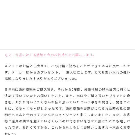
2022年12月3日
Ｑ１：購入の指輪をお選びになられた決め手はどんなところだったのでしょう
か？
Ａ１：デザイン、婚約指輪との組み合わせ、ブランドの素晴らしさを聞いて選
びました。
Ｑ２：当店に対する感想と今のお気持ちをお願いします。
Ａ２：このお店と出会えて、この指輪に決めることができて本当に良かったで
す。メーカー様からのプレゼント、一生大切にします。とても思い入れの強い
指輪になりました！ありがとうございました。
５年前に婚約指輪をご購入頂き、それから5年間、結婚指輪の時も当店に行くと
決めて頂いていたとお伺いしたこと、また、当店やご購入頂いたブランドの良
さを、お知り合いにたくさんお伝え頂いていたという事をお聞きし、驚きとと
もに、めちゃくちゃ嬉しかったです。婚約指輪をお選びになられた時の私の説
明がちゃんと伝わっていたんだなぁとジーンと来てしまいました。また、お客
様と店員の関係を越えているくらいのお付き合いをさせて頂けたことも嬉しか
ったです。お近くですから、これからもよろしくお願いしますね～末永くお幸
せに～。